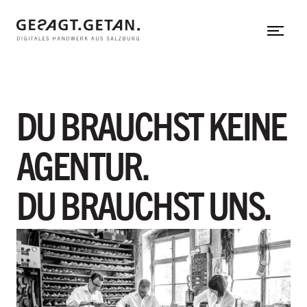
Web-Applikation
Zum Hauptinhalt
Neos CMS
Shopware
Shopify
DU BRAUCHST KEINE
gesagt.getan.
untermenü einblenden
AGENTUR.
In aller Kürze
DU BRAUCHST UNS.
Mit uns arbeiten
Team
Referenzen
Hinter den Kulissen
Herzensprojekte