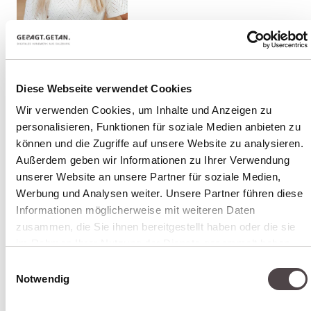
DEINE HERAUSFORDERUNGEN IN
GUTEN HÄNDEN
Diese Webseite verwendet Cookies
Teresa Ronsdorf, deine feste
Wir verwenden Cookies, um Inhalte und Anzeigen zu
Ansprechpartnerin, denkt unternehmerisch
personalisieren, Funktionen für soziale Medien anbieten zu
können und die Zugriffe auf unsere Website zu analysieren.
und versteht, wie eure digitale Präsenz auf eure
Außerdem geben wir Informationen zu Ihrer Verwendung
Vertriebsziele einzahlt – egal ob B2B oder B2C.
unserer Website an unsere Partner für soziale Medien,
Hinter ihr steht ein eingespieltes Team, das
Werbung und Analysen weiter. Unsere Partner führen diese
dein Projekt genauso kennt. Bei uns ist jedes
Informationen möglicherweise mit weiteren Daten
zusammen, die Sie ihnen bereitgestellt haben oder die sie
Projekt auch Chefsache. Kurze Wege, klare
im Rahmen Ihrer Nutzung der Dienste gesammelt haben.
Entscheidungen, niemand der sich erst
Einwilligungsauswahl
einlesen muss.
Notwendig
Wir stellen Fragen, bevor wir Lösungen