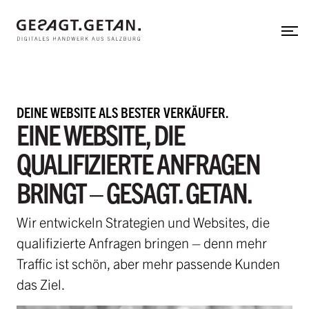
Web-Applikation
Zum Hauptinhalt
Neos CMS
Shopware
Shopify
DEINE WEBSITE ALS BESTER VERKÄUFER.
gesagt.getan.
EINE WEBSITE, DIE
untermenü einblenden
QUALIFIZIERTE ANFRAGEN
In aller Kürze
BRINGT – GESAGT. GETAN.
Mit uns arbeiten
Team
Wir entwickeln Strategien und Websites, die
Referenzen
qualifizierte Anfragen bringen – denn mehr
Traffic ist schön, aber mehr passende Kunden
Hinter den Kulissen
das Ziel.
Herzensprojekte