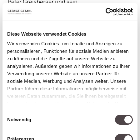
Peter Greisberger und sein
Kundenbetreuungsteam sind deine festen
Ansprechpartner. Sie denken unternehmerisch
und verstehen, wie digitale Präsenz auf eure
Diese Webseite verwendet Cookies
Vertriebsziele einzahlt – egal ob B2B,
Wir verwenden Cookies, um Inhalte und Anzeigen zu
Onlineshop oder Hotel. Hinter ihnen steht ein
personalisieren, Funktionen für soziale Medien anbieten
eingespieltes Team, das dein Projekt genauso
zu können und die Zugriffe auf unsere Website zu
kennt, und bei uns ist jedes Projekt auch
analysieren. Außerdem geben wir Informationen zu Ihrer
Verwendung unserer Website an unsere Partner für
Chefsache: Kurze Wege, klare Entscheidungen,
soziale Medien, Werbung und Analysen weiter. Unsere
niemand der sich erst einlesen muss.
Partner führen diese Informationen möglicherweise mit
weiteren Daten zusammen, die Sie ihnen bereitgestellt
Wir stellen Fragen, bevor wir Lösungen
haben oder die sie im Rahmen Ihrer Nutzung der Dienste
entwickeln und analysieren gemeinsam, wo die
gesammelt haben.
Einwilligungsauswahl
größten Hebel für mehr Wachstum liegen.
Notwendig
Deshalb arbeiten wir bewusst mit einer
Präferenzen