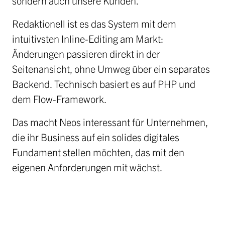
sondern auch unsere Kunden.
Jobs
Redaktionell ist es das System mit dem
Ausschreibungen
intuitivsten Inline-Editing am Markt:
Initiative Österreich 2040
Änderungen passieren direkt in der
Partner
Seitenansicht, ohne Umweg über ein separates
Backend. Technisch basiert es auf PHP und
anfrage
dem Flow-Framework.
Das macht Neos interessant für Unternehmen,
die ihr Business auf ein solides digitales
Fundament stellen möchten, das mit den
eigenen Anforderungen mit wächst.