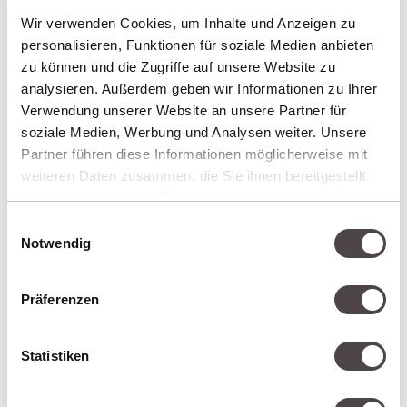
INLINE-EDITING
Wir verwenden Cookies, um Inhalte und Anzeigen zu
personalisieren, Funktionen für soziale Medien anbieten
Inhalte werden direkt in der
zu können und die Zugriffe auf unsere Website zu
analysieren. Außerdem geben wir Informationen zu Ihrer
Webseitenansicht bearbeitet. Was du
Verwendung unserer Website an unsere Partner für
siehst, ist das, was der Besucher sieht.
soziale Medien, Werbung und Analysen weiter. Unsere
Kein Umweg über versteckte Elemente
Partner führen diese Informationen möglicherweise mit
und separate Vorschauen.
weiteren Daten zusammen, die Sie ihnen bereitgestellt
haben oder die sie im Rahmen Ihrer Nutzung der Dienste
gesammelt haben.
Einwilligungsauswahl
Notwendig
Präferenzen
Statistiken
BAUKASTENSYSTEM MIT LOGIK