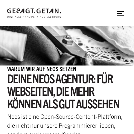
Web-Applikation
Zum Hauptinhalt
Neos CMS
Shopware
Shopify
gesagt.getan.
untermenü einblenden
WARUM WIR AUF NEOS SETZEN
In aller Kürze
DEINE NEOS AGENTUR: FÜR
Mit uns arbeiten
WEBSEITEN, DIE MEHR
Team
KÖNNEN ALS GUT AUSSEHEN
Referenzen
Hinter den Kulissen
Neos ist eine Open-Source-Content-Plattform,
die nicht nur unsere Programmierer lieben,
Herzensprojekte