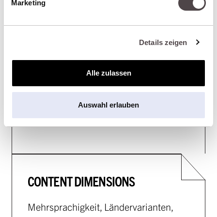
Marketing
Seiten entstehen aus vorkonfigurierten
Bausteinen — entwickelt nach dem
Bedarf des Projekts. Redakteure setzen
Details zeigen
zusammen, was Entwickler sauber
definiert haben. Das ergibt Flexibilität
Alle zulassen
ohne Chaos.
Auswahl erlauben
CONTENT DIMENSIONS
Mehrsprachigkeit, Ländervarianten,