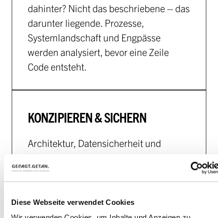
dahinter? Nicht das beschriebene – das
darunter liegende. Prozesse,
Systemlandschaft und Engpässe
werden analysiert, bevor eine Zeile
Code entsteht.
KONZIPIEREN & SICHERN
Architektur, Datensicherheit und
Skalierbarkeit sind keine Aufgaben für
nach dem Launch. Die werden am
Anfang entschieden – damit es am
Ende keine Überraschungen gibt.
Diese Webseite verwendet Cookies
Wir verwenden Cookies, um Inhalte und Anzeigen zu