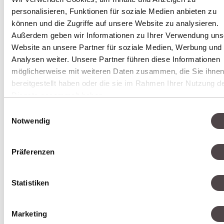
personalisieren, Funktionen für soziale Medien anbieten zu
können und die Zugriffe auf unsere Website zu analysieren.
BAUEN & BEGLEITEN
Außerdem geben wir Informationen zu Ihrer Verwendung uns
Website an unsere Partner für soziale Medien, Werbung und
Analysen weiter. Unsere Partner führen diese Informationen
Sauberer Code, transparente
möglicherweise mit weiteren Daten zusammen, die Sie ihne
Entwicklung, definierte Meilensteine.
bereitgestellt haben oder die sie im Rahmen Ihrer Nutzung d
Und nach dem Go-Live ein Partner, der
Dienste gesammelt haben.
bleibt – weil gute Software mitwächst.
Einwilligungsauswahl
Notwendig
Präferenzen
Statistiken
Marketing