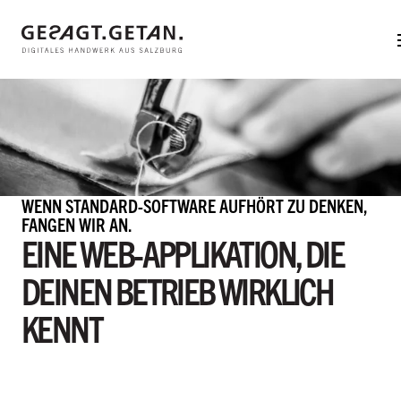
Web-Applikation
Zum Hauptinhalt
Neos CMS
Shopware
Shopify
gesagt.getan.
untermenü einblenden
WENN STANDARD-SOFTWARE AUFHÖRT ZU DENKEN,
In aller Kürze
FANGEN WIR AN.
EINE WEB-APPLIKATION, DIE
Mit uns arbeiten
DEINEN BETRIEB WIRKLICH
Team
Referenzen
KENNT
Hinter den Kulissen
Herzensprojekte