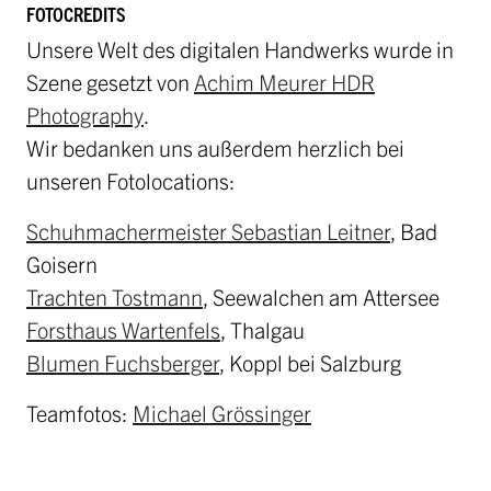
Jobs
FOTOCREDITS
Unsere Welt des digitalen Handwerks wurde in
Ausschreibungen
Szene gesetzt von
Achim Meurer HDR
Initiative Österreich 2040
Photography
.
Partner
Wir bedanken uns außerdem herzlich bei
unseren Fotolocations:
anfrage
Schuhmachermeister Sebastian Leitner
, Bad
Goisern
Trachten Tostmann
, Seewalchen am Attersee
Forsthaus Wartenfels
, Thalgau
Blumen Fuchsberger
, Koppl bei Salzburg
Teamfotos:
Michael Grössinger