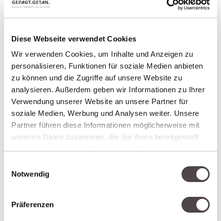
PRUM_EPISODES:
Pingdom Real User
Monitoring zur Messung der Zugriffszeiten.
Diese Webseite verwendet Cookies
cookiesAllowed:
Zur Erkennung ob der Cookie-
Wir verwenden Cookies, um Inhalte und Anzeigen zu
Dialog bereits bestätigt wurde.
personalisieren, Funktionen für soziale Medien anbieten
zu können und die Zugriffe auf unsere Website zu
analysieren. Außerdem geben wir Informationen zu Ihrer
Verwendung unserer Website an unsere Partner für
GOOGLE ANALYTICS
soziale Medien, Werbung und Analysen weiter. Unsere
Diese Website benutzt Google Analytics, einen
Partner führen diese Informationen möglicherweise mit
Webanalysedienst der Google Inc. („Google“).
weiteren Daten zusammen, die Sie ihnen bereitgestellt
haben oder die sie im Rahmen Ihrer Nutzung der Dienste
Google Analytics verwendet Cookies zur
gesammelt haben.
Einwilligungsauswahl
Speicherung von Informationen über den
Notwendig
Website-Benutzer und zur Analyse der
Benutzung der Website durch die Website-
Präferenzen
Benutzer.