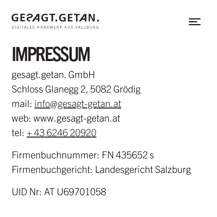
Web-Applikation
Zum Hauptinhalt
Neos CMS
Shopware
IMPRESSUM
Shopify
gesagt.getan. GmbH
gesagt.getan.
Schloss Glanegg 2, 5082 Grödig
untermenü einblenden
mail:
info@gesagt-getan.at
In aller Kürze
web: www.gesagt-getan.at
tel:
+ 43 6246 20920
Mit uns arbeiten
Team
Firmenbuchnummer: FN 435652 s
Firmenbuchgericht: Landesgericht Salzburg
Referenzen
Hinter den Kulissen
UID Nr: AT U69701058
Herzensprojekte