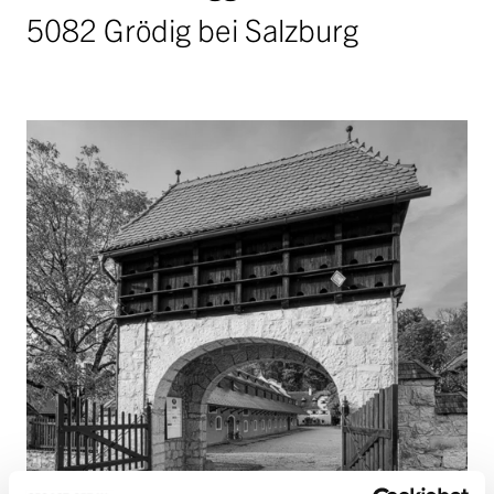
Jobs
5082 Grödig bei Salzburg
Ausschreibungen
Initiative Österreich 2040
Partner
anfrage