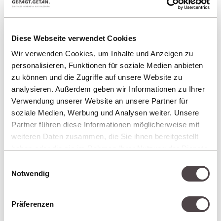
Diese Webseite verwendet Cookies
Wir verwenden Cookies, um Inhalte und Anzeigen zu
MIT DEM AUTO:
personalisieren, Funktionen für soziale Medien anbieten
Verlassen Sie die Autobahn A10 an der Abfahrt
zu können und die Zugriffe auf unsere Website zu
analysieren. Außerdem geben wir Informationen zu Ihrer
Salzburg Süd und nehmen Sie die Ausfahrt
Verwendung unserer Website an unsere Partner für
Grödig. Anschließend fahren Sie Richtung
soziale Medien, Werbung und Analysen weiter. Unsere
Ortszentrum Grödig und folgen den
Partner führen diese Informationen möglicherweise mit
Wegweisern Richtung Glanegg-Fürstenbrunn.
weiteren Daten zusammen, die Sie ihnen bereitgestellt
haben oder die sie im Rahmen Ihrer Nutzung der Dienste
In Glanegg biegen Sie nicht in die Allee zum
gesammelt haben.
Einwilligungsauswahl
Notwendig
Gutshof ein, sondern folgen der
Glaneggerstraße, bis Sie zu rechter Hand das
Schloss Glanegg mit dem Gutshof sehen. Am
Präferenzen
Ende der Steinmauer vor dem Gutshof biegen