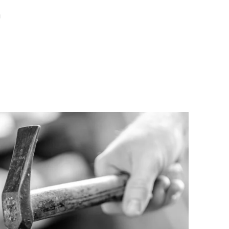
m
ch 2040