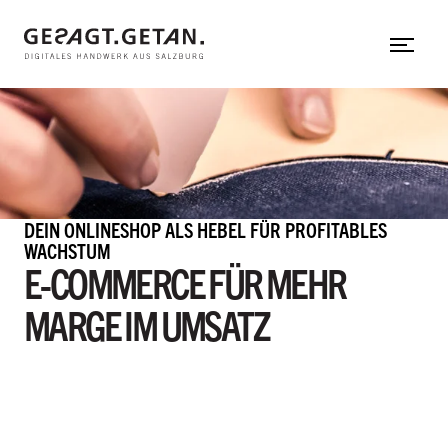
Web-Applikation
Zum Hauptinhalt
Neos CMS
Shopware
Shopify
gesagt.getan.
untermenü einblenden
DEIN ONLINESHOP ALS HEBEL FÜR PROFITABLES
In aller Kürze
WACHSTUM
E-COMMERCE FÜR MEHR
Mit uns arbeiten
MARGE IM UMSATZ
Team
Referenzen
Hinter den Kulissen
Herzensprojekte