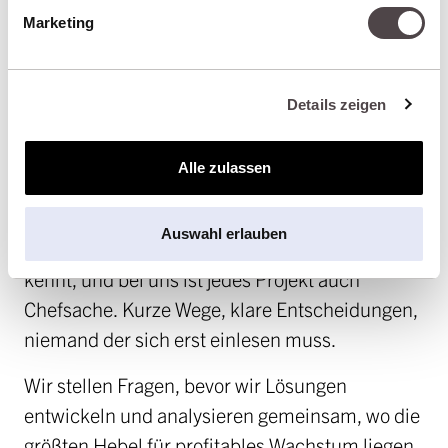
Marketing
DEINE HERAUSFORDERUNGEN IN
GUTEN HÄNDEN
Details zeigen
Verena Kraft, deine feste Ansprechpartnerin,
denkt unternehmerisch und versteht, wie E-
Alle zulassen
Commerce auf deine Vertriebs- und
Wachstumsziele einzahlt. Hinter ihr steht ein
Auswahl erlauben
eingespieltes Team, das dein Projekt genauso
kennt, und bei uns ist jedes Projekt auch
Chefsache. Kurze Wege, klare Entscheidungen,
niemand der sich erst einlesen muss.
Wir stellen Fragen, bevor wir Lösungen
entwickeln und analysieren gemeinsam, wo die
größten Hebel für profitables Wachstum liegen.