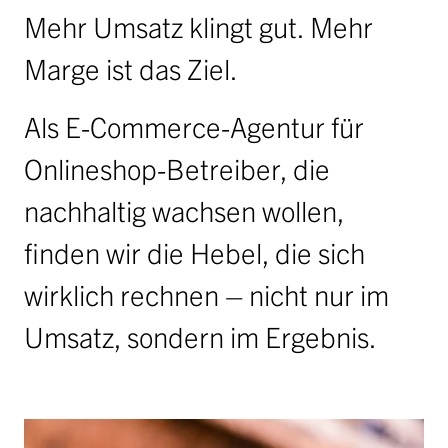
Jobs
Mehr Umsatz klingt gut. Mehr
Ausschreibungen
Marge ist das Ziel.
Initiative Österreich 2040
Als E-Commerce-Agentur für
Partner
Onlineshop-Betreiber, die
anfrage
nachhaltig wachsen wollen,
finden wir die Hebel, die sich
wirklich rechnen – nicht nur im
Umsatz, sondern im Ergebnis.