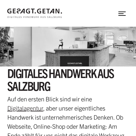
Web-Applikation
Zum Hauptinhalt
Neos CMS
Shopware
Shopify
gesagt.getan.
untermenü einblenden
DIGITALES HANDWERK AUS
In aller Kürze
SALZBURG
Mit uns arbeiten
Team
Auf den ersten Blick sind wir eine
Referenzen
Digitalagentur
, aber unser eigentliches
Handwerk ist unternehmerisches Denken. Ob
Hinter den Kulissen
Webseite, Online-Shop oder Marketing: Am
Herzensprojekte
Ende zählt für uns nicht das digitale Werkzeug,