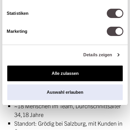
Statistiken
Marketing
Details zeigen
GESAGT.GETAN. IN ALLER KÜRZE
Alle zulassen
Gegründet 2008
Geschäftsführende Gesellschafter: Peter
Auswahl erlauben
Greisberger und Gregor Streng
~18 Menschen im Team, Durchschnittsalter
34,18 Jahre
Standort: Grödig bei Salzburg, mit Kunden in