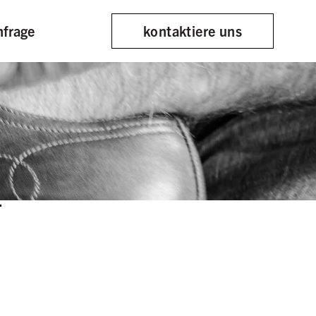
en
nfrage
kontaktiere uns
T
n