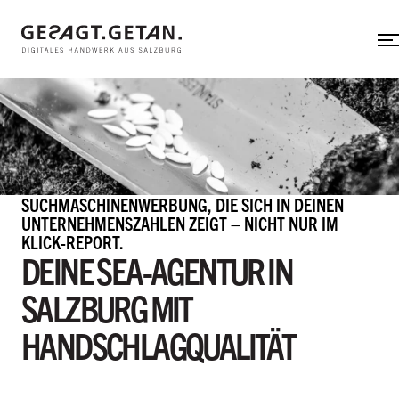
Web-Applikation
Zum Hauptinhalt
Neos CMS
Shopware
Shopify
gesagt.getan.
untermenü einblenden
SUCHMASCHINENWERBUNG, DIE SICH IN DEINEN
In aller Kürze
UNTERNEHMENSZAHLEN ZEIGT – NICHT NUR IM
KLICK-REPORT.
Mit uns arbeiten
DEINE SEA-AGENTUR IN
Team
SALZBURG MIT
Referenzen
HANDSCHLAGQUALITÄT
Hinter den Kulissen
Herzensprojekte