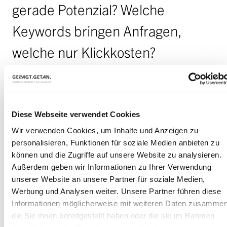
gerade Potenzial? Welche
Keywords bringen Anfragen,
welche nur Klickkosten?
Erst wenn das klar ist, setzen wir
auf: Strategie,
Diese Webseite verwendet Cookies
Kampagnenstruktur,
Wir verwenden Cookies, um Inhalte und Anzeigen zu
Anzeigentexte, Gebotssteuerung
personalisieren, Funktionen für soziale Medien anbieten zu
können und die Zugriffe auf unsere Website zu analysieren.
und laufende Optimierung. Alles
Außerdem geben wir Informationen zu Ihrer Verwendung
unserer Website an unsere Partner für soziale Medien,
mit dem Blick aufs Ergebnis –
Werbung und Analysen weiter. Unsere Partner führen diese
Informationen möglicherweise mit weiteren Daten zusammen
nicht auf Reichweite um jeden
die Sie ihnen bereitgestellt haben oder die sie im Rahmen