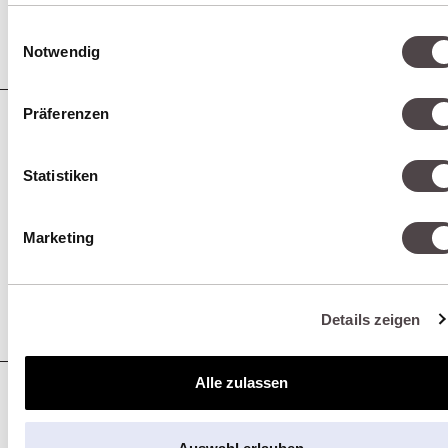
Preis.
Ihrer Nutzung der Dienste gesammelt haben.
Einwilligungsauswahl
Notwendig
Präferenzen
GOOGLE ADS – DAS
Statistiken
FUNDAMENT FÜR
MESSBARE
Marketing
SICHTBARKEIT
Details zeigen
Alle zulassen
BING ADS