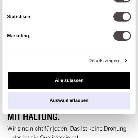
Statistiken
Marketing
Details zeigen
Alle zulassen
SEIT 2008 IN SALZBURG. NICHT
Auswahl erlauben
DER LAUTESTE – ABER EINER
MIT HALTUNG.
Wir sind nicht für jeden. Das ist keine Drohung
– das ist ein Qualitätssignal.