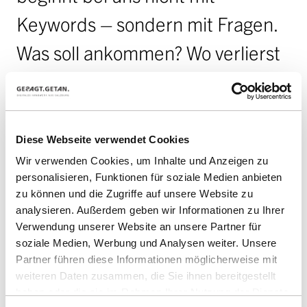
Keywords – sondern mit Fragen.
Was soll ankommen? Wo verlierst
du gerade Potenzial? Erst wenn
das klar ist, legen wir das
Fundament. Von der technischen
Diese Webseite verwendet Cookies
Wir verwenden Cookies, um Inhalte und Anzeigen zu
Basis über Inhalte bis zur
personalisieren, Funktionen für soziale Medien anbieten
Auffindbarkeit in KI-Systemen,
zu können und die Zugriffe auf unsere Website zu
analysieren. Außerdem geben wir Informationen zu Ihrer
alles aus einer Hand, alles auf
Verwendung unserer Website an unsere Partner für
soziale Medien, Werbung und Analysen weiter. Unsere
dein Unternehmensziel
Partner führen diese Informationen möglicherweise mit
weiteren Daten zusammen, die Sie ihnen bereitgestellt
ausgerichtet.
haben oder die sie im Rahmen Ihrer Nutzung der Dienste