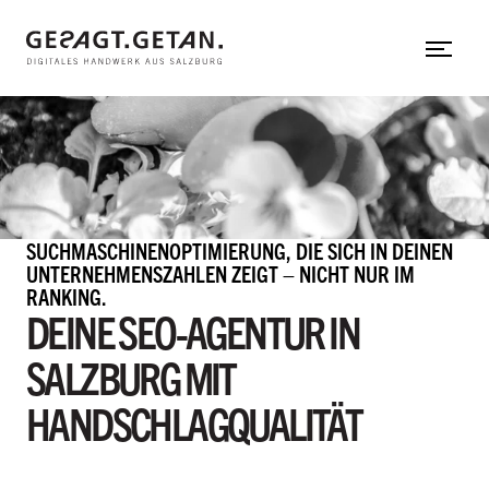
Web-Applikation
Zum Hauptinhalt
Neos CMS
Shopware
Shopify
gesagt.getan.
untermenü einblenden
SUCHMASCHINENOPTIMIERUNG, DIE SICH IN DEINEN
In aller Kürze
UNTERNEHMENSZAHLEN ZEIGT – NICHT NUR IM
RANKING.
Mit uns arbeiten
DEINE SEO-AGENTUR IN
Team
SALZBURG MIT
Referenzen
HANDSCHLAGQUALITÄT
Hinter den Kulissen
Herzensprojekte