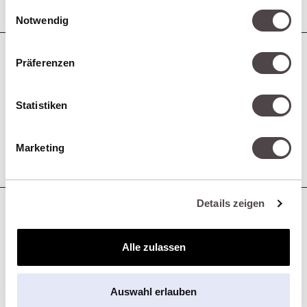
gesammelt haben.
Einwilligungsauswahl
Notwendig
TECHNISCHES SEO –
Präferenzen
DAS FUNDAMENT, DAS
Statistiken
TRÄGT
Marketing
Details zeigen
INHALTLICHE
Alle zulassen
OPTIMIERUNG –
RELEVANZ, DIE RANKT
Auswahl erlauben